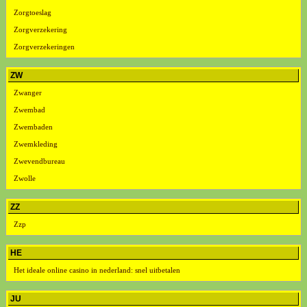
Zorgtoeslag
Zorgverzekering
Zorgverzekeringen
ZW
Zwanger
Zwembad
Zwembaden
Zwemkleding
Zwevendbureau
Zwolle
ZZ
Zzp
HE
Het ideale online casino in nederland: snel uitbetalen
JU