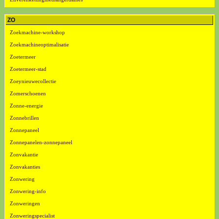
ZO
Zoekmachine-workshop
Zoekmachineoptimalisatie
Zoetermeer
Zoetermeer-stad
Zoeynieuwecollectie
Zomerschoenen
Zonne-energie
Zonnebrillen
Zonnepaneel
Zonnepanelen-zonnepaneel
Zonvakantie
Zonvakanties
Zonwering
Zonwering-info
Zonweringen
Zonweringspecialist