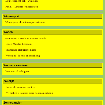
Mijnwoordenboek - winkelen
Pen.nl - Leukste winkelstraten
Wintersport
Wintersport.nl - wintersportvakantie
Wonen
Jutphaas.nl - lokale woningcorporatie
Tegels Middag Leerdam
Vrijstaande elektrische haard
Wonen.nl - Je huis en inrichting
Woonaccessoires
Vtwonen.nl - shoppen
Zakelijk
Deens.nl - woonaccessoires
Wij maken u kantoor weer helemaal schoon
Zonnepanelen