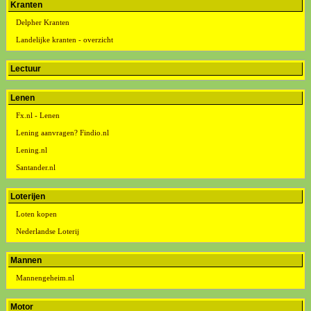
Kranten
Delpher Kranten
Landelijke kranten - overzicht
Lectuur
Lenen
Fx.nl - Lenen
Lening aanvragen? Findio.nl
Lening.nl
Santander.nl
Loterijen
Loten kopen
Nederlandse Loterij
Mannen
Mannengeheim.nl
Motor