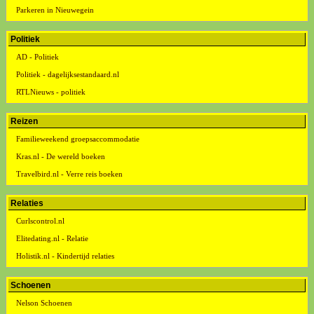
Parkeren in Nieuwegein
Politiek
AD - Politiek
Politiek - dagelijksestandaard.nl
RTLNieuws - politiek
Reizen
Familieweekend groepsaccommodatie
Kras.nl - De wereld boeken
Travelbird.nl - Verre reis boeken
Relaties
Curlscontrol.nl
Elitedating.nl - Relatie
Holistik.nl - Kindertijd relaties
Schoenen
Nelson Schoenen