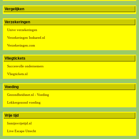
Vergelijken
Verzekeringen
Unive verzekeringen
Verzekeringen Inshared.nl
Verzekeringen.com
Vliegtickets
Succesvolle ondernemers
Vliegtickets.nl
Voeding
Gezondheidsnet.nl - Voeding
Lekkergezond voeding
Vrije tijd
Inmijnvrijetijd.nl
Live Escape Utrecht