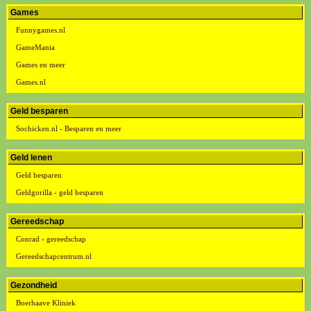
Games
Funnygames.nl
GameMania
Games en meer
Games.nl
Geld besparen
Sochicken.nl - Besparen en meer
Geld lenen
Geld besparen
Geldgorilla - geld besparen
Gereedschap
Conrad - gereedschap
Gereedschapcentrum.nl
Gezondheid
Boerhaave Kliniek