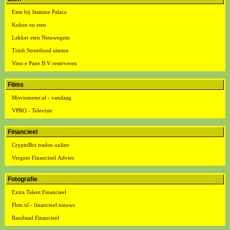
Eten bij Jasmine Palace
Koken en eten
Lekker eten Nieuwegein
Trinh Streetfood uiteten
Vino e Pane B.V reserveren
Films
Moviemeter.nl - vandaag
VPRO - Televisie
Financieel
CryptoBot traden online
Vergeer Financieel Advies
Fotografie
Extra Talent Financieel
Fbm.nl - financieel nieuws
Randstad Financieel