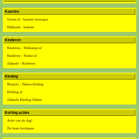
Kaarten
Greetz.nl - kaarten bezorgen
Hallmark - kaarten
Kinderen
Kinderen - Wehkamp.nl
Kinderen - Youke.nl
Zalando - Kinderen
Kleding
Bonprix - Dames kleding
Kleding.nl
Zalando Kleding Online
Korting acties
Actie van de dag!
De beste kortingen