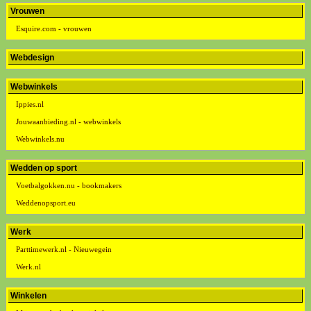
Vrouwen
Esquire.com - vrouwen
Webdesign
Webwinkels
Ippies.nl
Jouwaanbieding.nl - webwinkels
Webwinkels.nu
Wedden op sport
Voetbalgokken.nu - bookmakers
Weddenopsport.eu
Werk
Parttimewerk.nl - Nieuwegein
Werk.nl
Winkelen