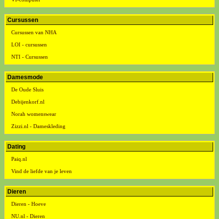
Cursussen
Cursussen van NHA
LOI - cursussen
NTI - Cursussen
Damesmode
De Oude Sluis
Debijenkorf.nl
Norah womenswear
Zizzi.nl - Dameskleding
Dating
Paiq.nl
Vind de liefde van je leven
Dieren
Dieren - Hoeve
NU.nl - Dieren