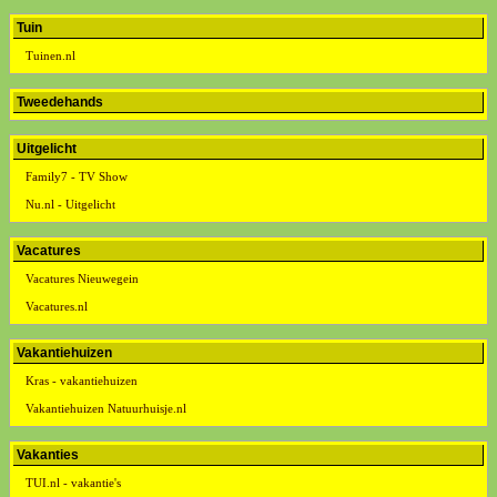
Tuin
Tuinen.nl
Tweedehands
Uitgelicht
Family7 - TV Show
Nu.nl - Uitgelicht
Vacatures
Vacatures Nieuwegein
Vacatures.nl
Vakantiehuizen
Kras - vakantiehuizen
Vakantiehuizen Natuurhuisje.nl
Vakanties
TUI.nl - vakantie's