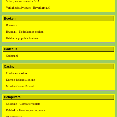
Scherp en vertrouwd - SBA
Veiligheidsadviseurs - Beveiliging.nl
Boeken
Boeken.nl
Bruna.nl - Nederlandse boeken
Hebban - populair boeken
Cadeaus
Cadeau.nl
Casino
Creditcard casino
Kasyno-holandia.online
Mostbet Casino Poland
Computers
Coolblue - Computer tablets
ReMarkt - Goedkope computers
VI-computer