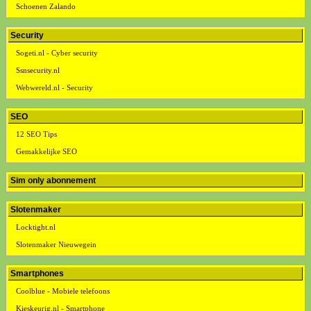
Schoenen Zalando
Security
Sogeti.nl - Cyber security
Ssnsecurity.nl
Webwereld.nl - Security
SEO
12 SEO Tips
Gemakkelijke SEO
Sim only abonnement
Slotenmaker
Locktight.nl
Slotenmaker Nieuwegein
Smartphones
Coolblue - Mobiele telefoons
Kieskeurig.nl - Smartphone