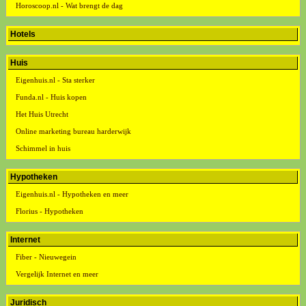
Horoscoop.nl - Wat brengt de dag
Hotels
Huis
Eigenhuis.nl - Sta sterker
Funda.nl - Huis kopen
Het Huis Utrecht
Online marketing bureau harderwijk
Schimmel in huis
Hypotheken
Eigenhuis.nl - Hypotheken en meer
Florius - Hypotheken
Internet
Fiber - Nieuwegein
Vergelijk Internet en meer
Juridisch