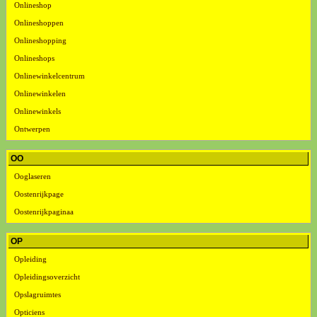
Onlineshop
Onlineshoppen
Onlineshopping
Onlineshops
Onlinewinkelcentrum
Onlinewinkelen
Onlinewinkels
Ontwerpen
OO
Ooglaseren
Oostenrijkpage
Oostenrijkpaginaa
OP
Opleiding
Opleidingsoverzicht
Opslagruimtes
Opticiens