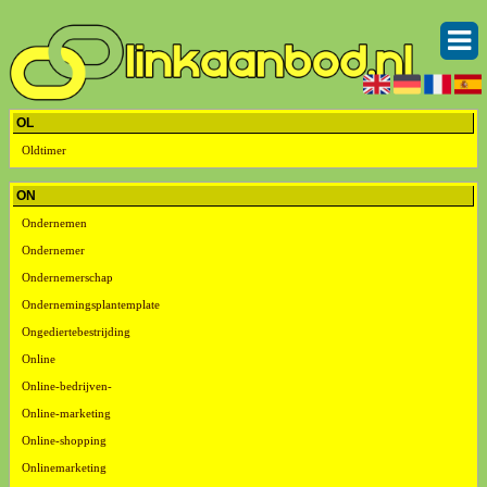
OL
Oldtimer
ON
Ondernemen
Ondernemer
Ondernemerschap
Ondernemingsplantemplate
Ongediertebestrijding
Online
Online-bedrijven-
Online-marketing
Online-shopping
Onlinemarketing