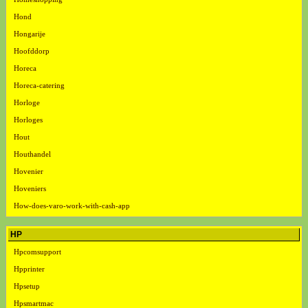
Hond
Hongarije
Hoofddorp
Horeca
Horeca-catering
Horloge
Horloges
Hout
Houthandel
Hovenier
Hoveniers
How-does-varo-work-with-cash-app
HP
Hpcomsupport
Hpprinter
Hpsetup
Hpsmartmac