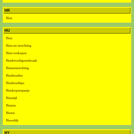
HR
Hrm
HU
Huis
Huis-en-inrichting
Huis-verkopen
Huisbeveiligeninbraak
Huiseninrichting
Huishouden
Huishoudtips
Huiskopenspanje
Huisstijl
Huizen
Huren
Huwelijk
HY