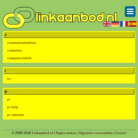
c
communicatieadvies
computers
computerwinkels
i
ict
p
pc
pc-hulp
pc-reparatie
© 2006-2026
Linkaanbod.nl
|
Pagina maken
|
Algemene voorwaarden
|
Contact